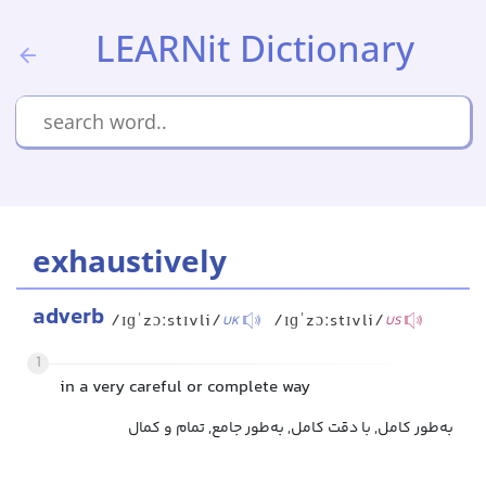
LEARNit Dictionary
exhaustively
adverb
/ɪɡˈzɔːstɪvli/
/ɪɡˈzɔːstɪvli/
UK
US
1
in a very careful or complete way
به‌طور کامل, با دقت کامل, به‌طور جامع, تمام و کمال