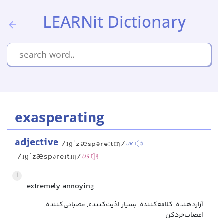
LEARNit Dictionary
exasperating
adjective
/ɪɡˈzæspəreɪtɪŋ/
UK
/ɪɡˈzæspəreɪtɪŋ/
US
1
extremely annoying
آزاردهنده, کلافه‌کننده, بسیار اذیت‌کننده, عصبانی‌کننده,
اعصاب‌خردکن