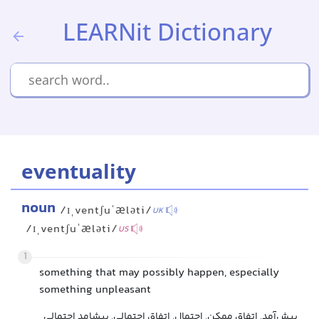
LEARNit Dictionary
eventuality
noun
/ɪˌventʃuˈæləti/
UK
/ɪˌventʃuˈæləti/
US
1
something that may possibly happen, especially
something unpleasant
پیش‌آمد, اتفاق ممکن, احتمال, اتفاق احتمالی, پیشامد احتمالی