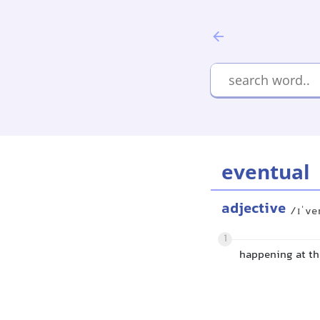
eventual
adjective
/ɪˈve
1
happening at the