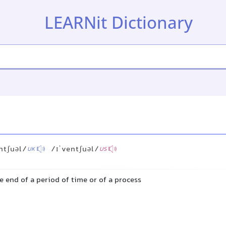
LEARNit Dictionary
ntʃuəl/
/ɪˈventʃuəl/
UK
US
 end of a period of time or of a process