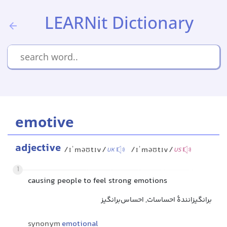
LEARNit Dictionary
emotive
adjective
/ɪˈməʊtɪv/
/ɪˈməʊtɪv/
UK
US
1
causing people to feel strong emotions
برانگیزانندهٔ احساسات, احساس‌برانگیز
synonym
emotional