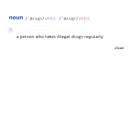
noun
/ˈdrʌɡi/
/ˈdrʌɡi/
UK
US
1
a person who takes illegal drugs regularly
معتاد