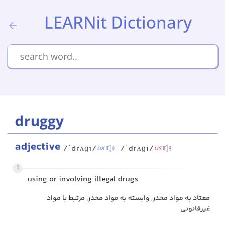
LEARNit Dictionary
druggy
adjective
/ˈdrʌɡi/
/ˈdrʌɡi/
UK
US
1
using or involving illegal drugs
معتاد به مواد مخدر, وابسته به مواد مخدر, مرتبط با مواد
غیرقانونی