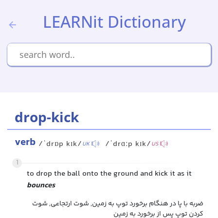
LEARNit Dictionary
drop-kick
verb
/ˈdrɒp kɪk/
/ˈdrɑːp kɪk/
UK
US
1
to drop the ball onto the ground and kick it as it
bounces
ضربه با پا در هنگام برخورد توپ به زمین, شوت ارتجاعی, شوت
کردن توپ پس از برخورد به زمین