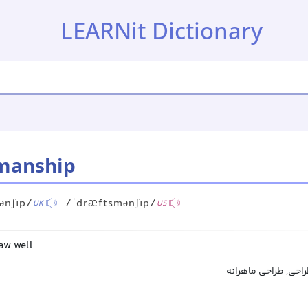
LEARNit Dictionary
manship
ənʃɪp/
/ˈdræftsmənʃɪp/
UK
US
raw well
احی, طراحی ماهرانه