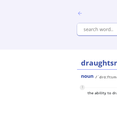
draughts
noun
/ˈdrɑːftsm
1
the ability to d