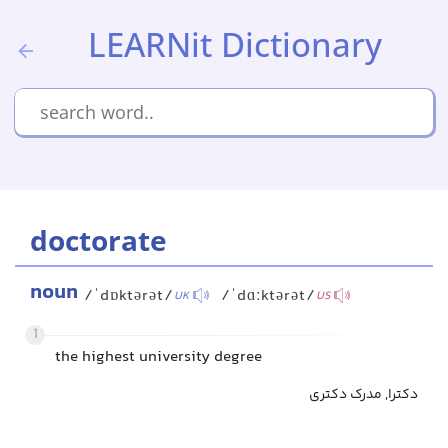
LEARNit Dictionary
doctorate
noun
/ˈdɒktərət/
/ˈdɑːktərət/
UK
US
1
the highest university degree
دکترا, مدرک دکتری