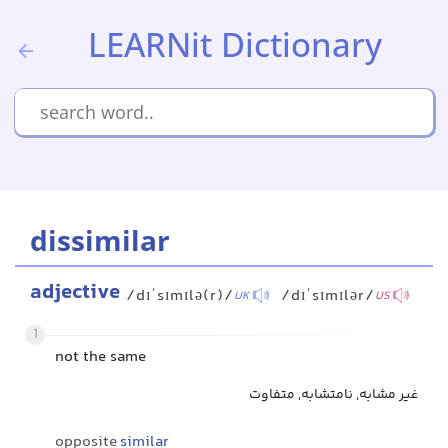
LEARNit Dictionary
dissimilar
adjective
/dɪˈsɪmɪlə(r)/
/dɪˈsɪmɪlər/
UK
US
1
not the same
غیر مشابه, نامتشابه, متفاوت
opposite
similar