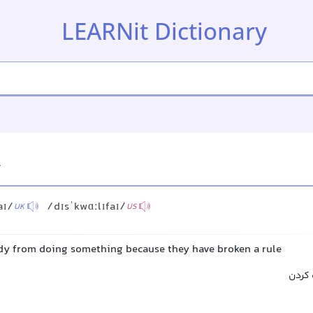
LEARNit Dictionary
y
aɪ/
/dɪsˈkwɑːlɪfaɪ/
UK
US
y from doing something because they have broken a rule
 کردن