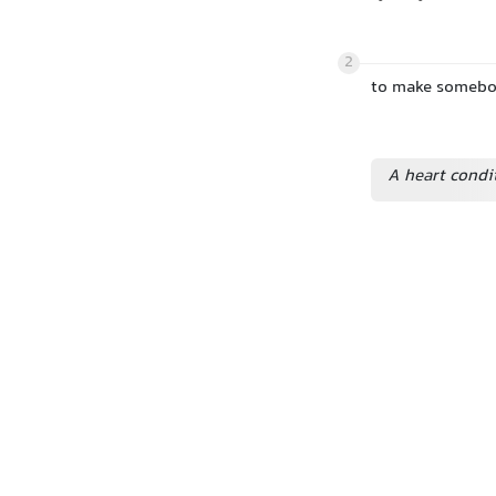
2
to make somebod
A heart condit