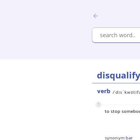
disqualif
verb
/dɪsˈkwɒlɪf
1
to stop somebod
synonym
bar