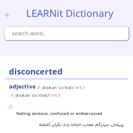
LEARNit Dictionary
disconcerted
adjective
/ˌdɪskənˈsɜːtɪd/
UK
/ˌdɪskənˈsɜːrtɪd/
US
1
feeling anxious, confused or embarrassed
پریشان, سردرگم, معذب, خجالت زده, نگران, آشفته