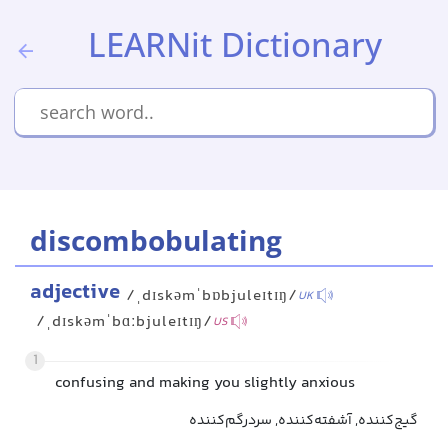
LEARNit Dictionary
discombobulating
adjective
/ˌdɪskəmˈbɒbjuleɪtɪŋ/
UK
/ˌdɪskəmˈbɑːbjuleɪtɪŋ/
US
1
confusing and making you slightly anxious
گیج‌کننده, آشفته‌کننده, سردرگم‌کننده