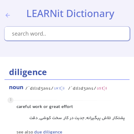
LEARNit Dictionary
diligence
noun
/ˈdɪlɪdʒəns/
/ˈdɪlɪdʒəns/
UK
US
1
careful work or great effort
پشتکار, تلاش پیگیرانه, جدیت در کار, سخت کوشی, دقت
see also
due diligence