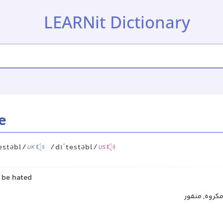
LEARNit Dictionary
e
estəbl/
/dɪˈtestəbl/
UK
US
o be hated
 مکروه, منفور