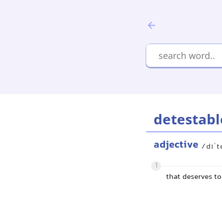
detestabl
adjective
/dɪˈt
1
that deserves t