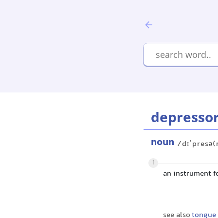
depresso
noun
/dɪˈpresə(
1
an instrument f
see also
tongue 