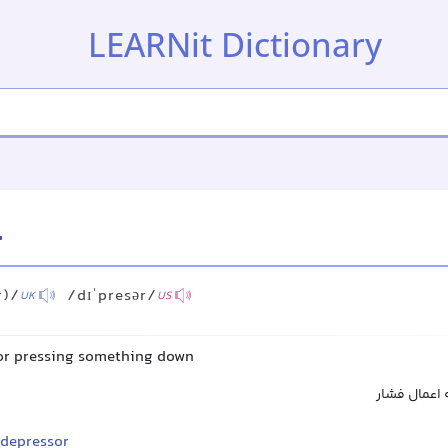
LEARNit Dictionary
r
r)/
/dɪˈpresər/
UK
US
or pressing something down
 اعمال فشار
depressor