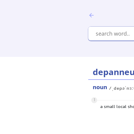
depanneu
noun
/ˌdepəˈnɜː
1
a small local sh