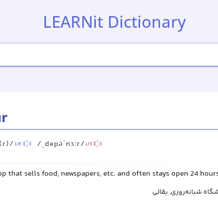
LEARNit Dictionary
r
(r)/
/ˌdepəˈnɜːr/
UK
US
op that sells food, newspapers, etc. and often stays open 24 hour
اه شبانه‌روزی, بقالی