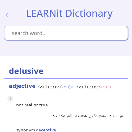
LEARNit Dictionary
delusive
adjective
/dɪˈluːsɪv/
/dɪˈluːsɪv/
UK
US
1
not real or true
فریبنده, وهم‌انگیز, غلط‌انداز, گمراه‌کننده
synonym
deceptive