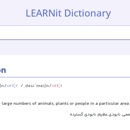
LEARNit Dictionary
on
ʃn/
/ˌdesɪˈmeɪʃn/
UK
US
ng large numbers of animals, plants or people in a particular area
معی, نابودی عظیم, نابودی گسترده