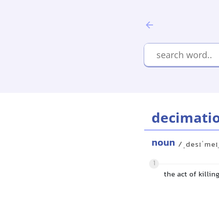
decimati
noun
/ˌdesɪˈmeɪ
1
the act of killi