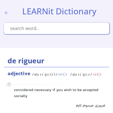
LEARNit Dictionary
de rigueur
adjective
/də rɪˈɡɜː(r)/
/də rɪˈɡɜːr/
UK
US
1
considered necessary if you wish to be accepted
socially
ضروری, مرسوم, لازم