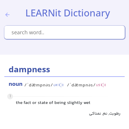
LEARNit Dictionary
dampness
noun
/ˈdæmpnəs/
/ˈdæmpnəs/
UK
US
1
the fact or state of being slightly wet
رطوبت, نم, نمناکی