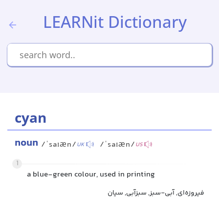
LEARNit Dictionary
cyan
noun
/ˈsaɪæn/
/ˈsaɪæn/
UK
US
1
a blue-green colour, used in printing
فیروزه‌ای, آبی-سبز, سبزآبی, سیان