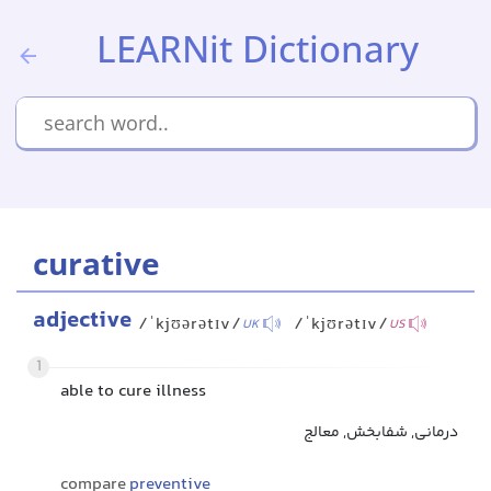
LEARNit Dictionary
curative
adjective
/ˈkjʊərətɪv/
/ˈkjʊrətɪv/
UK
US
1
able to cure illness
درمانی, شفابخش, معالج
compare
preventive