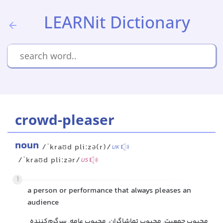
LEARNit Dictionary
crowd-pleaser
noun
/ˈkraʊd pliːzə(r)/
UK
/ˈkraʊd pliːzər/
US
1
a person or performance that always pleases an
audience
محبوب جمعیت, محبوب تماشاگران, محبوب عامه, سرگرم‌کننده