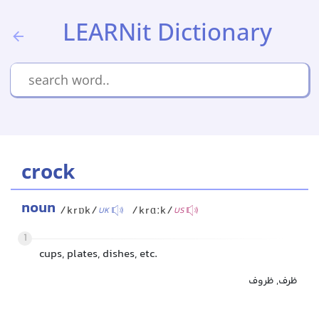
LEARNit Dictionary
crock
noun
/krɒk/
/krɑːk/
UK
US
1
cups, plates, dishes, etc.
ظرف, ظروف