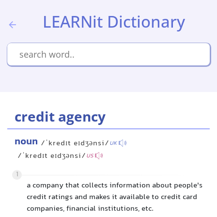
LEARNit Dictionary
credit agency
noun
/ˈkredɪt eɪdʒənsi/
UK
/ˈkredɪt eɪdʒənsi/
US
1
a company that collects information about people's
credit ratings and makes it available to credit card
companies, financial institutions, etc.