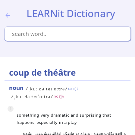
LEARNit Dictionary
coup de théâtre
noun
/ˌkuː də teɪˈɑːtrə/
UK
/ˌkuː də teɪˈɑːtrə/
US
1
something very dramatic and surprising that
happens, especially in a play
واقعه تکان‌دهنده, رویداد دراماتیک, اتفاق پیش‌بینی نشده