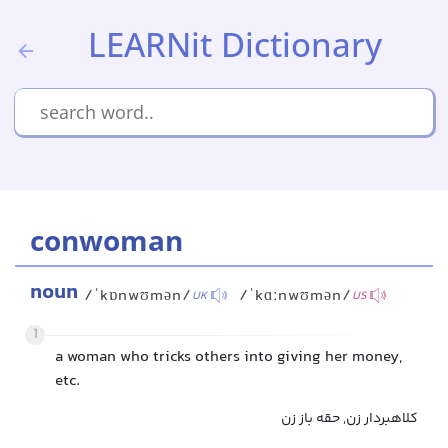
LEARNit Dictionary
conwoman
noun
/ˈkɒnwʊmən/
/ˈkɑːnwʊmən/
UK
US
1
a woman who tricks others into giving her money,
etc.
کلاهبردار زن, حقه باز زن