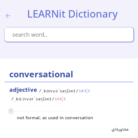
LEARNit Dictionary
conversational
adjective
/ˌkɒnvəˈseɪʃənl/
UK
/ˌkɑːnvərˈseɪʃənl/
US
1
not formal; as used in conversation
محاوره‌ای