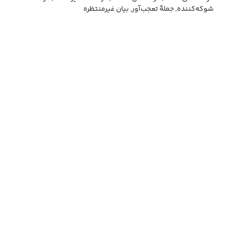
شوکه‌کننده, جملهٔ تعجب‌آور, بیان غیرمنتظره