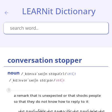
LEARNit Dictionary
conversation stopper
noun
/ˌkɒnvəˈseɪʃn stɒpə(r)/
UK
/ˌkɑːnvərˈseɪʃn stɑːpər/
US
1
a remark that is unexpected or that shocks people
so that they do not know how to reply to it
حرف صاعق‌کننده, حرف تکان‌دهنده, حرف غافلگیر‌کننده, حرف