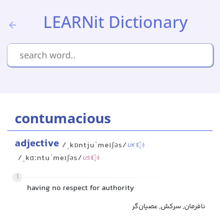
LEARNit Dictionary
contumacious
adjective
/ˌkɒntjuˈmeɪʃəs/
UK
/ˌkɑːntuˈmeɪʃəs/
US
1
having no respect for authority
نافرمان, سرکش, عصیان‌گر