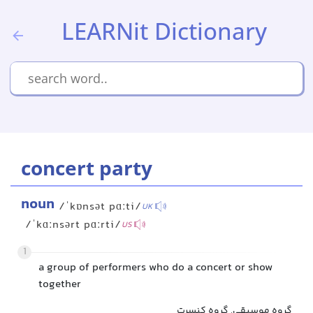
LEARNit Dictionary
concert party
noun
/ˈkɒnsət pɑːti/
UK
/ˈkɑːnsərt pɑːrti/
US
1
a group of performers who do a concert or show
together
گروه موسیقی, گروه کنسرت