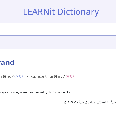
LEARNit Dictionary
rand
ˈɡrænd/
/ˌkɑːnsərt ˈɡrænd/
UK
US
argest size, used especially for concerts
بزرگ کنسرتی, پیانوی بزرگ صحنه‌ای