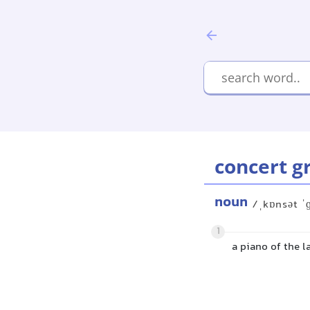
concert g
noun
/ˌkɒnsət 
1
a piano of the l