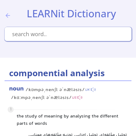
LEARNit Dictionary
componential analysis
noun
/kɒmpəˌnenʃl əˈnæləsɪs/
UK
/kɑːmpəˌnenʃl əˈnæləsɪs/
US
1
the study of meaning by analysing the different
parts of words
تحلیل مؤلفه‌ای, تحلیل اجزایی, تجزیه مؤلفه‌های معنایی