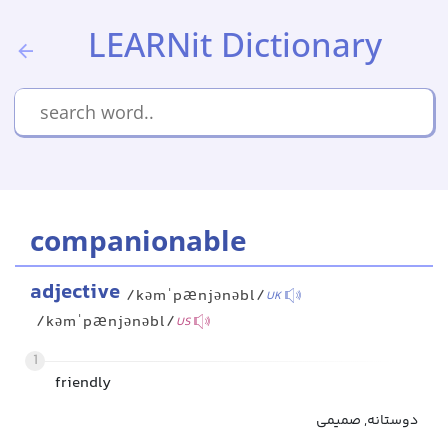
LEARNit Dictionary
companionable
adjective
/kəmˈpænjənəbl/
UK
/kəmˈpænjənəbl/
US
1
friendly
دوستانه, صمیمی