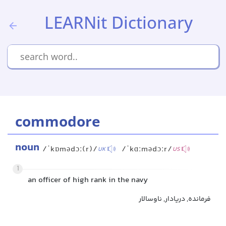
LEARNit Dictionary
commodore
noun
/ˈkɒmədɔː(r)/
/ˈkɑːmədɔːr/
UK
US
1
an officer of high rank in the navy
فرمانده, دریادار, ناوسالار