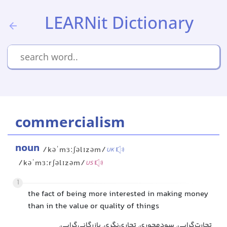
LEARNit Dictionary
commercialism
noun
/kəˈmɜːʃəlɪzəm/
UK
/kəˈmɜːrʃəlɪzəm/
US
1
the fact of being more interested in making money
than in the value or quality of things
تجارت‌گرایی, سودمحوری, تجاری‌نگری, بازرگانی‌گرایی,