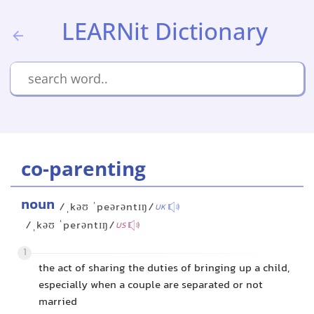
LEARNit Dictionary
co-parenting
noun
/ˌkəʊ ˈpeərəntɪŋ/
UK
/ˌkəʊ ˈperəntɪŋ/
US
1
the act of sharing the duties of bringing up a child,
especially when a couple are separated or not
married