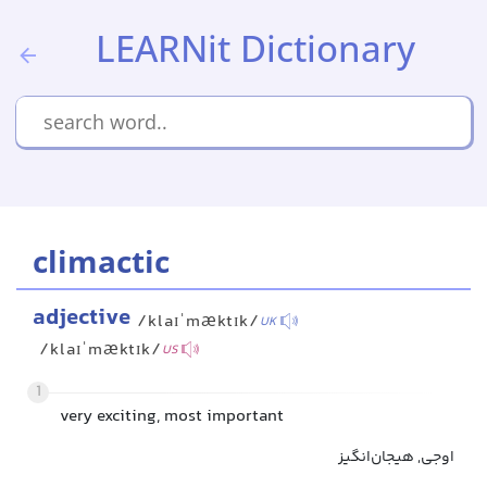
LEARNit Dictionary
climactic
adjective
/klaɪˈmæktɪk/
UK
/klaɪˈmæktɪk/
US
1
very exciting, most important
اوجی, هیجان‌انگیز