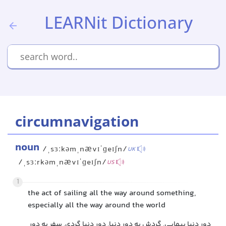
LEARNit Dictionary
circumnavigation
noun
/ˌsɜːkəmˌnævɪˈɡeɪʃn/
UK
/ˌsɜːrkəmˌnævɪˈɡeɪʃn/
US
1
the act of sailing all the way around something,
especially all the way around the world
دور دنیا پیمایی, گردش به دور دنیا, دور دنیا گردی, سفر به دور