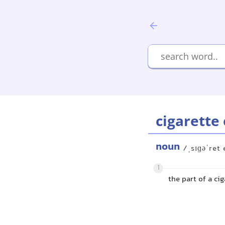
cigarette
noun
/ˌsɪɡəˈret
1
the part of a ci