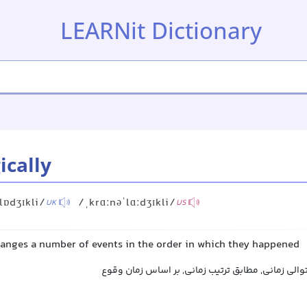
LEARNit Dictionary
ically
lɒdʒɪkli/
/ˌkrɑːnəˈlɑːdʒɪkli/
UK
US
rranges a number of events in the order in which they happened
 توالی زمانی, مطابق ترتیب زمانی, بر اساس زمان وقوع