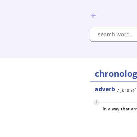
chronolog
adverb
/ˌkrɒnəˈ
1
in a way that a