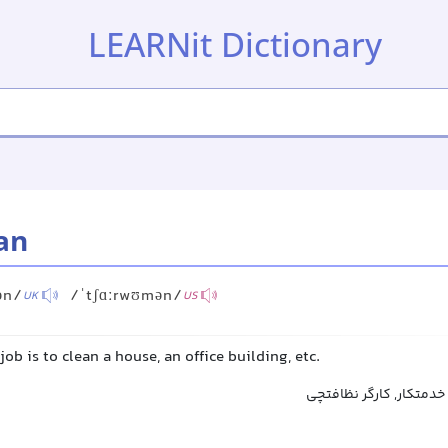
LEARNit Dictionary
an
ən/
/ˈtʃɑːrwʊmən/
UK
US
b is to clean a house, an office building, etc.
خدمتکار, کارگر نظافتچی