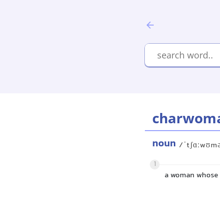
charwom
noun
/ˈtʃɑːwʊm
1
a woman whose jo