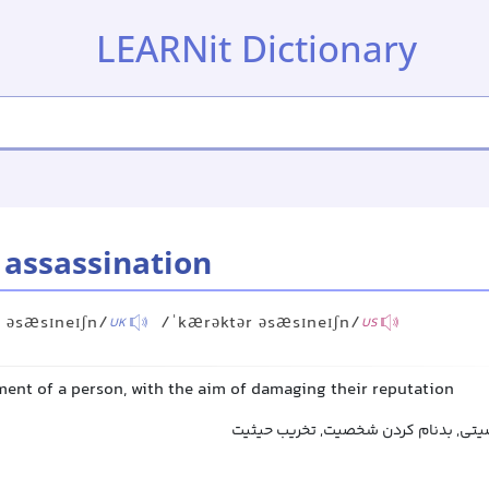
LEARNit Dictionary
 assassination
 əsæsɪneɪʃn/
/ˈkærəktər əsæsɪneɪʃn/
UK
US
ment of a person, with the aim of damaging their reputation
یتی, بدنام کردن شخصیت, تخریب حیثیت