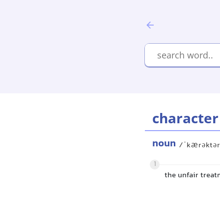
character
noun
/ˈkærəktər
1
the unfair treat