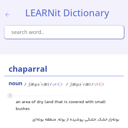
LEARNit Dictionary
chaparral
noun
/ˌʃæpəˈræl/
/ˌʃæpəˈræl/
UK
US
1
an area of dry land that is covered with small
bushes
بوته‌زار خشک, خشکی پوشیده از بوته, منطقه بوته‌ای