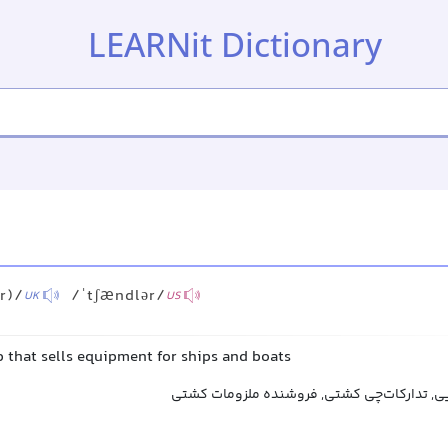
LEARNit Dictionary
(r)/
/ˈtʃændlər/
UK
US
p that sells equipment for ships and boats
ی, تدارکات‌چی کشتی, فروشنده ملزومات کشتی