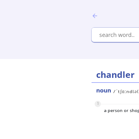
chandler
noun
/ˈtʃɑːndlə
1
a person or sho