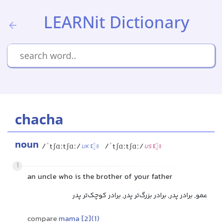
LEARNit Dictionary
chacha
noun
/ˈtʃɑːtʃɑː/
/ˈtʃɑːtʃɑː/
UK
US
1
an uncle who is the brother of your father
عمو, برادر پدر, برادر بزرگ‌تر پدر, برادر کوچک‌تر پدر
compare
mama [2](1)