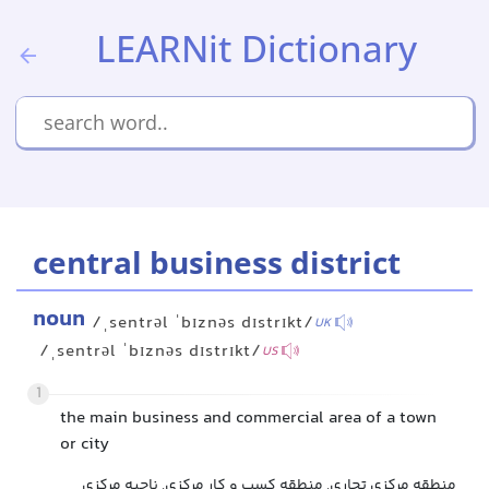
LEARNit Dictionary
central business district
noun
/ˌsentrəl ˈbɪznəs dɪstrɪkt/
UK
/ˌsentrəl ˈbɪznəs dɪstrɪkt/
US
1
the main business and commercial area of a town
or city
منطقه مرکزی تجاری, منطقه کسب و کار مرکزی, ناحیه مرکزی