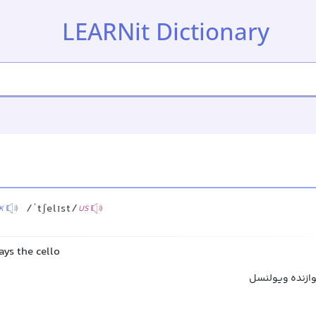
LEARNit Dictionary
/ˈtʃelɪst/
K
US
ays the cello
وازنده ویولنسل