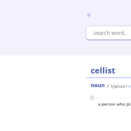
cellist
noun
/ˈtʃelɪst/
U
1
a person who pl