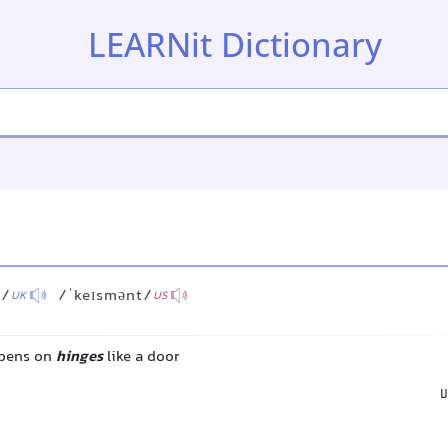
LEARNit Dictionary
t/
/ˈkeɪsmənt/
UK
US
opens on
hinges
like a door
ا