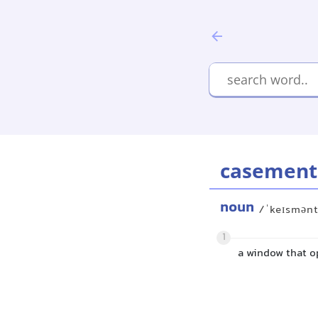
casement
noun
/ˈkeɪsmən
1
a window that 